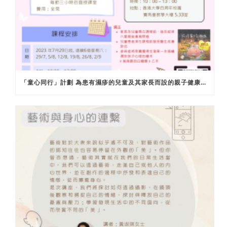
「童心同行」計劃 為患有濕疹的兒童及其家長而設的親子健康課程 (第七期)