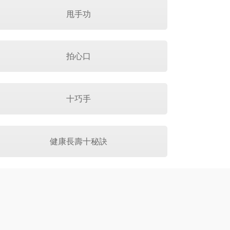
甩手功
拍心口
十巧手
健康長壽十秘訣