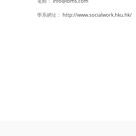
電郵：
info@ibms.com
學系網址：
http://www.socialwork.hku.hk/